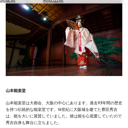
を
為
探
替
す
を
調
べ
天
る
気
を
見
る
山本能楽堂
山本能楽堂は大都会、大阪の中心にあります。過去93年間の歴史
を持つ伝統的な能楽堂です。16世紀に大阪城を建てた豊臣秀吉
は、能を大いに賞賛していました。彼は能を心底愛していたので
秀吉自身も舞台に立ちました。