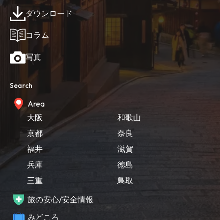
ダウンロード
コラム
写真
Search
Area
大阪
和歌山
京都
奈良
福井
滋賀
兵庫
徳島
三重
鳥取
旅の安心/安全情報
みどころ