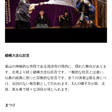
嵯峨大念仏狂言
嵐山の神秘的な寺院である清凉寺の境内に、隠れた舞台がありま
す。古来より続く嵯峨大念仏狂言です。一般的な狂言とは違い、
仏教の経典に則った宗教的な狂言です。全ての演者は面を身につ
け、台詞のない無言劇として行われます。3人の囃子方が鼓、太
鼓、笛を奏で様々な演目が演じられます。
まつり