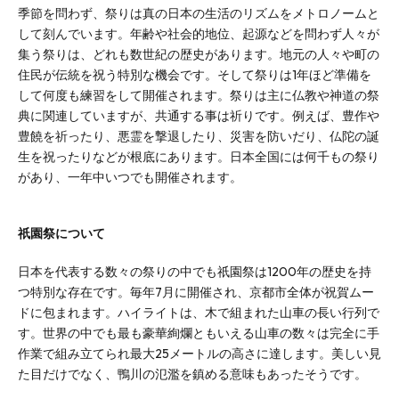
季節を問わず、祭りは真の日本の生活のリズムをメトロノームと
して刻んでいます。年齢や社会的地位、起源などを問わず人々が
集う祭りは、どれも数世紀の歴史があります。地元の人々や町の
住民が伝統を祝う特別な機会です。そして祭りは1年ほど準備を
して何度も練習をして開催されます。祭りは主に仏教や神道の祭
典に関連していますが、共通する事は祈りです。例えば、豊作や
豊饒を祈ったり、悪霊を撃退したり、災害を防いだり、仏陀の誕
生を祝ったりなどが根底にあります。日本全国には何千もの祭り
があり、一年中いつでも開催されます。
祇園祭について
日本を代表する数々の祭りの中でも祇園祭は1200年の歴史を持
つ特別な存在です。毎年7月に開催され、京都市全体が祝賀ムー
ドに包まれます。ハイライトは、木で組まれた山車の長い行列で
す。世界の中でも最も豪華絢爛ともいえる山車の数々は完全に手
作業で組み立てられ最大25メートルの高さに達します。美しい見
た目だけでなく、鴨川の氾濫を鎮める意味もあったそうです。