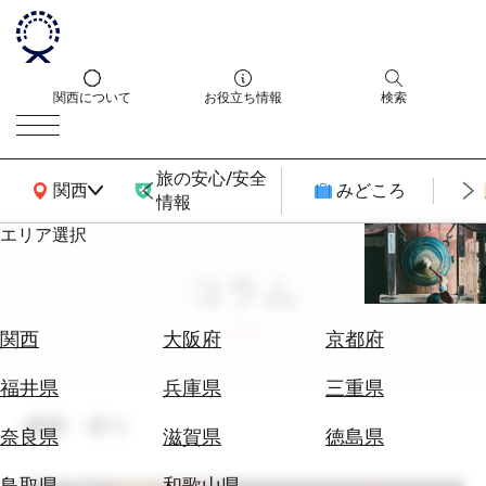
関西について
お役立ち情報
検索
旅の安心/安全
関西広域MAP
関西
みどころ
情報
エリア選択
エ
リ
コラム
ア
を
航
関西
大阪府
京都府
選
空
ぶ
券
福井県
兵庫県
三重県
を
感謝・祈り
ホ
探
奈良県
滋賀県
徳島県
テ
す
ル
鳥取県
和歌山県