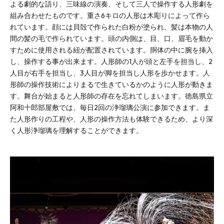
よる劇的な語り、三味線の演奏、そして三人で操作する人形劇を
組み合わせたものです。重さ6キロの人形は木彫りによって作ら
れています。顔には貝殻で作られた白粉が塗られ、髪は本物の人
間の髪の毛で作られています。頭の内側は、目、口、眉毛を動か
すために使用される紐が配置されています。胴体の中に腕を挿入
し、操作する事が出来ます。人形師の1人が頭と左手を担当し、2
人目が右手を担当し、3人目が脚を担当し人形を歩かせます。人
形師の操作技術によりまるで生きているかのように人形が動きま
す。舞台が始まると人形師の存在を忘れてしまいます。徳島県立
阿和十郎部屋敷では、毎日2回の浄瑠璃公演に参加できます。ま
た人形作りの工程や、人形の操作方法も体験できるため、より深
く人形浄瑠璃を理解することができます。