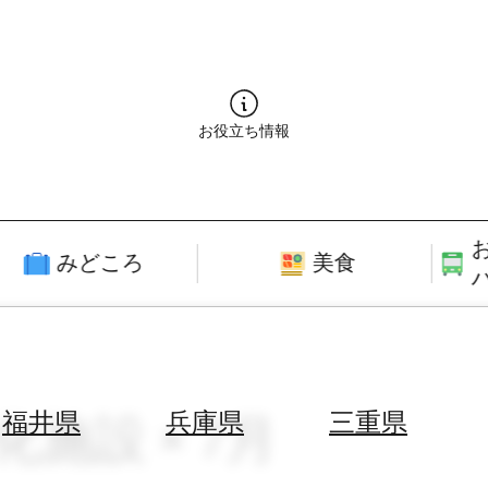
お役立ち情報
みどころ
美食
化施設 × 7月
福井県
兵庫県
三重県