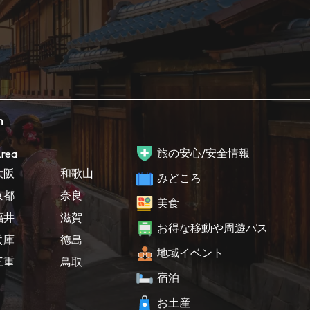
h
旅の安心/安全情報
rea
大阪
和歌山
みどころ
京都
奈良
美食
福井
滋賀
お得な移動や周遊パス
兵庫
徳島
地域イベント
三重
鳥取
宿泊
お土産