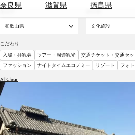
空
ぶ
奈良県
滋賀県
徳島県
券
エリア
テーマ
を
ホ
探
テ
和歌山県
文化施設
す
ル
を
為
こだわり
探
替
す
入場・拝観券
ツアー・周遊観光
交通チケット・交通セッ
を
調
ファッション
ナイトタイムエコノミー
リゾート
フォト
べ
天
る
気
All Clear
を
見
る