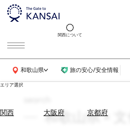
関西について
関西広域MAP
和歌山県
旅の安心/安全情報
エリア選択
search
エ
リ
和歌山県 × 文
関西
大阪府
京都府
ア
を
航
選