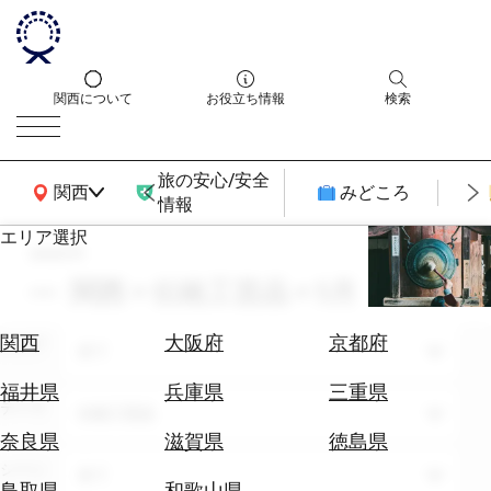
関西について
お役立ち情報
検索
旅の安心/安全
関西広域MAP
関西
みどころ
情報
エリア選択
search
エ
リ
関西 × 伝統工芸品 × 5月
ア
を
航
関西
大阪府
京都府
エリア
選
全て
空
ぶ
券
福井県
兵庫県
三重県
テーマ
を
伝統工芸品
ホ
探
奈良県
滋賀県
徳島県
テ
す
シーン
全て
ル
鳥取県
和歌山県