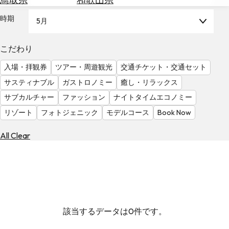
を
為
探
時期
5月
替
す
を
調
こだわり
べ
天
入場・拝観券
ツアー・周遊観光
交通チケット・交通セット
る
気
を
サスティナブル
ガストロノミー
癒し・リラックス
見
サブカルチャー
ファッション
ナイトタイムエコノミー
る
リゾート
フォトジェニック
モデルコース
Book Now
All Clear
該当するデータは0件です。