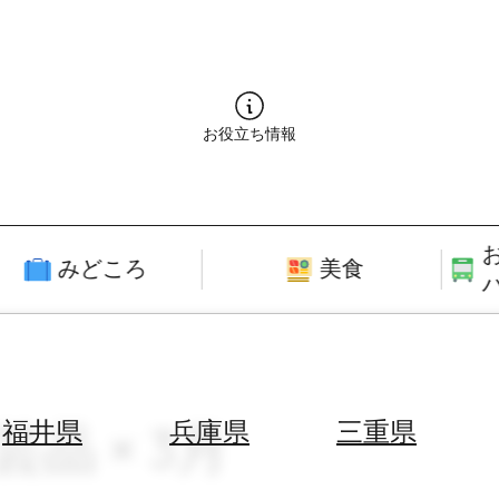
お役立ち情報
みどころ
美食
芸品 × 3月
福井県
兵庫県
三重県