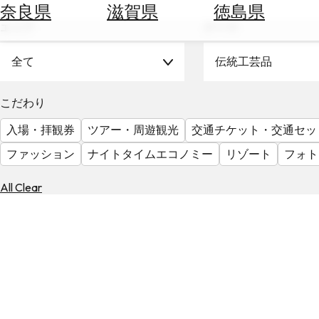
空
ぶ
奈良県
滋賀県
徳島県
券
エリア
テーマ
を
ホ
探
テ
全て
伝統工芸品
す
ル
を
為
こだわり
探
替
す
入場・拝観券
ツアー・周遊観光
交通チケット・交通セッ
を
調
ファッション
ナイトタイムエコノミー
リゾート
フォト
べ
天
る
気
All Clear
を
見
る