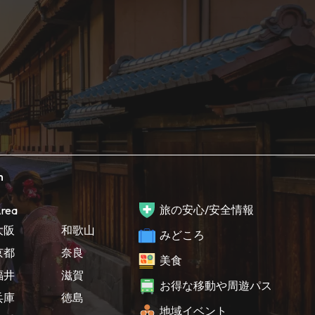
h
旅の安心/安全情報
rea
大阪
和歌山
みどころ
京都
奈良
美食
福井
滋賀
お得な移動や周遊パス
兵庫
徳島
地域イベント