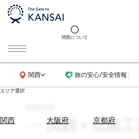
関西について
関西広域MAP
関西
旅の安心/安全情報
エリア選択
search
エ
リ
関西 × 伝統工
関西
大阪府
京都府
ア
を
航
選