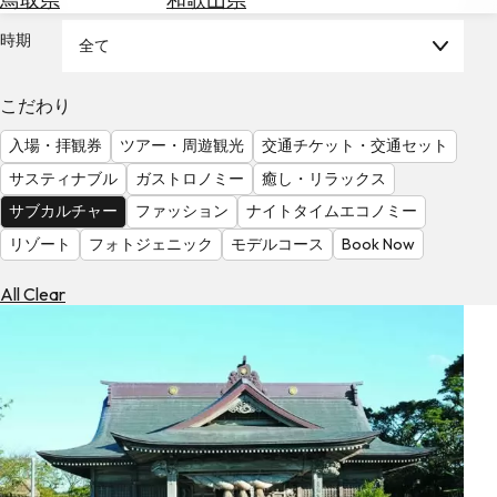
を
為
探
時期
全て
替
す
を
調
こだわり
べ
天
入場・拝観券
ツアー・周遊観光
交通チケット・交通セット
る
気
を
サスティナブル
ガストロノミー
癒し・リラックス
見
サブカルチャー
ファッション
ナイトタイムエコノミー
る
リゾート
フォトジェニック
モデルコース
Book Now
All Clear