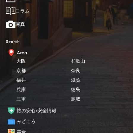
コラム
写真
Search
Area
大阪
和歌山
京都
奈良
福井
滋賀
兵庫
徳島
三重
鳥取
旅の安心/安全情報
みどころ
美食