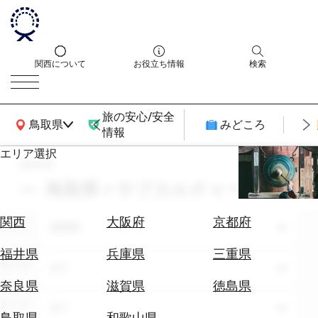
関西について
お役立ち情報
検索
旅の安心/安全
関西広域MAP
鳥取県
みどころ
情報
エリア選択
search
エ
リ
鳥取県 × サブカルチャー
ア
を
航
関西
大阪府
京都府
エリア
選
鳥取県
空
ぶ
券
福井県
兵庫県
三重県
テーマ
を
全て
ホ
探
奈良県
滋賀県
徳島県
テ
す
シーン
全て
ル
鳥取県
和歌山県