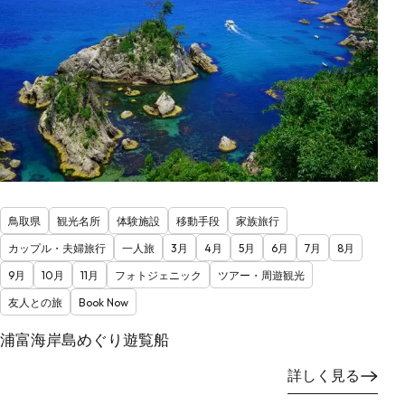
鳥取県
観光名所
体験施設
移動手段
家族旅行
カップル・夫婦旅行
一人旅
3月
4月
5月
6月
7月
8月
9月
10月
11月
フォトジェニック
ツアー・周遊観光
友人との旅
Book Now
浦富海岸島めぐり遊覧船
詳しく見る