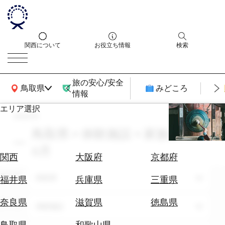
関西について
お役立ち情報
検索
旅の安心/安全
関西広域MAP
鳥取県
みどころ
情報
エリア選択
search
エ
リ
鳥取県 × 体験施設 × 家族旅行 ×
ア
6月
を
航
関西
大阪府
京都府
選
空
ぶ
エリア
券
鳥取県
福井県
兵庫県
三重県
を
ホ
探
奈良県
滋賀県
徳島県
テーマ
体験施設
テ
す
ル
鳥取県
和歌山県