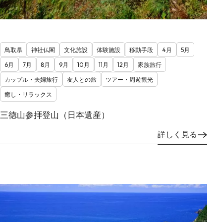
鳥取県
神社仏閣
文化施設
体験施設
移動手段
4月
5月
6月
7月
8月
9月
10月
11月
12月
家族旅行
カップル・夫婦旅行
友人との旅
ツアー・周遊観光
癒し・リラックス
三徳山参拝登山（日本遺産）
詳しく見る