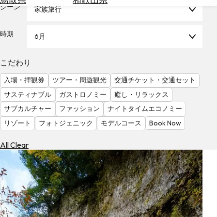
を
シーン
家族旅行
為
探
替
す
を
時期
6月
調
べ
天
こだわり
る
気
を
入場・拝観券
ツアー・周遊観光
交通チケット・交通セット
見
サスティナブル
ガストロノミー
癒し・リラックス
る
サブカルチャー
ファッション
ナイトタイムエコノミー
リゾート
フォトジェニック
モデルコース
Book Now
All Clear