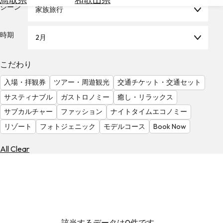
を
シーン
家族旅行
為
探
替
す
を
時期
2月
調
べ
天
こだわり
る
気
を
入場・拝観券
ツアー・周遊観光
交通チケット・交通セット
見
サスティナブル
ガストロノミー
癒し・リラックス
る
サブカルチャー
ファッション
ナイトタイムエコノミー
リゾート
フォトジェニック
モデルコース
Book Now
All Clear
該当するデータは0件です。