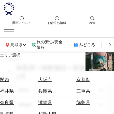
関西について
お役立ち情報
検索
旅の安心/安全
関西広域MAP
鳥取県
みどころ
情報
エリア選択
search
エ
リ
鳥取県 × 体験施設 × 家族旅行 ×
ア
2月
を
航
関西
大阪府
京都府
選
空
ぶ
エリア
券
鳥取県
福井県
兵庫県
三重県
を
ホ
探
奈良県
滋賀県
徳島県
テーマ
体験施設
テ
す
ル
鳥取県
和歌山県