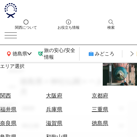
関西について
お役立ち情報
検索
旅の安心/安全
関西広域MAP
徳島県
みどころ
情報
エリア選択
search
エ
リ
徳島県 × 神社仏閣 × 一人旅 × 3
ア
月
を
航
関西
大阪府
京都府
選
空
ぶ
エリア
券
徳島県
福井県
兵庫県
三重県
を
ホ
探
奈良県
滋賀県
徳島県
テーマ
神社仏閣
テ
す
ル
鳥取県
和歌山県