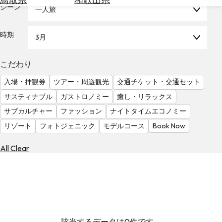
を
シーン
一人旅
為
探
替
す
を
時期
3月
調
べ
天
こだわり
る
気
を
入場・拝観券
ツアー・周遊観光
交通チケット・交通セット
見
サスティナブル
ガストロノミー
癒し・リラックス
る
サブカルチャー
ファッション
ナイトタイムエコノミー
リゾート
フォトジェニック
モデルコース
Book Now
All Clear
該当するデータは0件です。