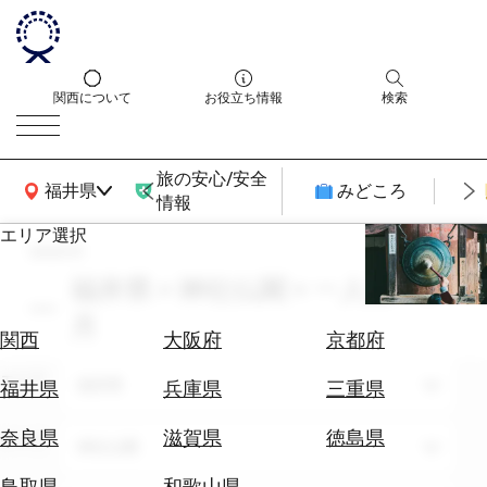
関西について
お役立ち情報
検索
旅の安心/安全
関西広域MAP
福井県
みどころ
情報
エリア選択
search
エ
リ
福井県 × 神社仏閣 × 一人旅 × 3
ア
月
を
航
関西
大阪府
京都府
選
空
ぶ
エリア
券
福井県
福井県
兵庫県
三重県
を
ホ
探
奈良県
滋賀県
徳島県
テーマ
神社仏閣
テ
す
ル
鳥取県
和歌山県