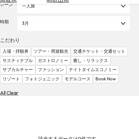
を
シーン
一人旅
為
探
替
す
を
時期
3月
調
べ
天
こだわり
る
気
を
入場・拝観券
ツアー・周遊観光
交通チケット・交通セット
見
サスティナブル
ガストロノミー
癒し・リラックス
る
サブカルチャー
ファッション
ナイトタイムエコノミー
リゾート
フォトジェニック
モデルコース
Book Now
All Clear
該当するデータは0件です。