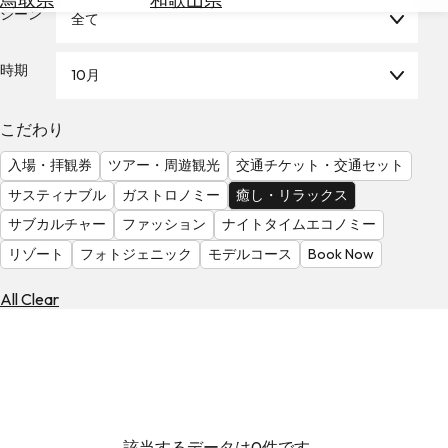
を
シーン
全て
為
探
替
す
を
時期
10月
調
べ
天
こだわり
る
気
を
入場・拝観券
ツアー・周遊観光
交通チケット・交通セット
見
サスティナブル
ガストロノミー
癒し・リラックス
る
サブカルチャー
ファッション
ナイトタイムエコノミー
リゾート
フォトジェニック
モデルコース
Book Now
All Clear
該当するデータは0件です。