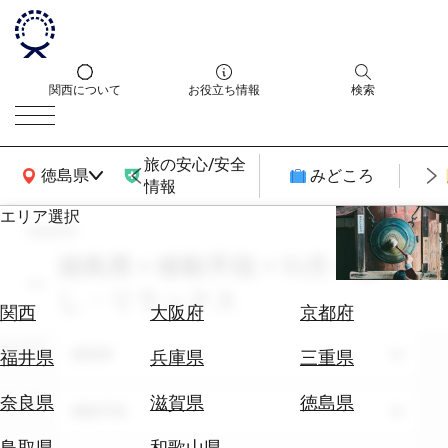
関西について
お役立ち情報
検索
旅の安心/安全
関西広域MAP
徳島県
みどころ
情報
エリア選択
search
エ
リ
徳島県 × 移動手段 × 10月 × 癒
ア
し・リラックス
を
航
関西
大阪府
京都府
選
空
ぶ
エリア
券
徳島県
福井県
兵庫県
三重県
を
ホ
探
奈良県
滋賀県
徳島県
テーマ
移動手段
テ
す
ル
鳥取県
和歌山県