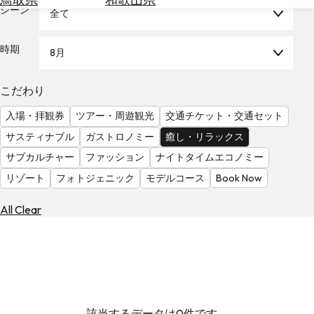
を
シーン
全て
為
探
替
す
を
時期
8月
調
べ
天
こだわり
る
気
を
入場・拝観券
ツアー・周遊観光
交通チケット・交通セット
見
サスティナブル
ガストロノミー
癒し・リラックス
る
サブカルチャー
ファッション
ナイトタイムエコノミー
リゾート
フォトジェニック
モデルコース
Book Now
All Clear
該当するデータは0件です。