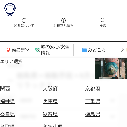
関西について
お役立ち情報
検索
旅の安心/安全
関西広域MAP
徳島県
みどころ
情報
エリア選択
search
エ
リ
徳島県 × 移動手段 × 8月 × 癒し・
ア
リラックス
を
航
関西
大阪府
京都府
選
空
ぶ
エリア
券
徳島県
福井県
兵庫県
三重県
を
ホ
探
奈良県
滋賀県
徳島県
テーマ
移動手段
テ
す
ル
鳥取県
和歌山県