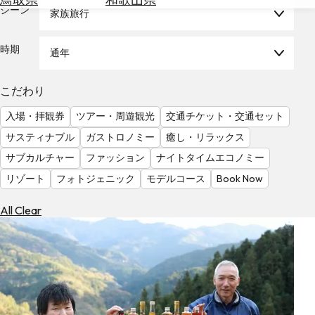
を
シーン
家族旅行
為
探
替
す
を
時期
通年
調
べ
天
こだわり
る
気
を
入場・拝観券
ツアー・周遊観光
交通チケット・交通セット
見
サスティナブル
ガストロノミー
癒し・リラックス
る
サブカルチャー
ファッション
ナイトタイムエコノミー
リゾート
フォトジェニック
モデルコース
Book Now
All Clear