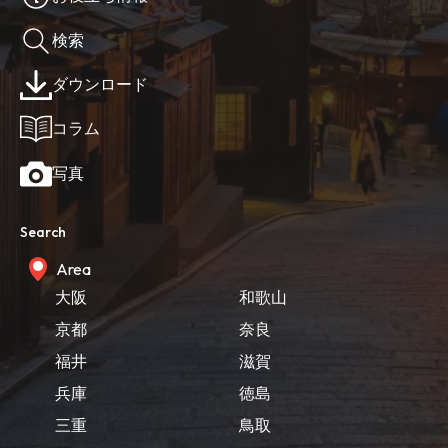
検索
ダウンロード
コラム
写真
Search
Area
大阪
和歌山
京都
奈良
福井
滋賀
兵庫
徳島
三重
鳥取