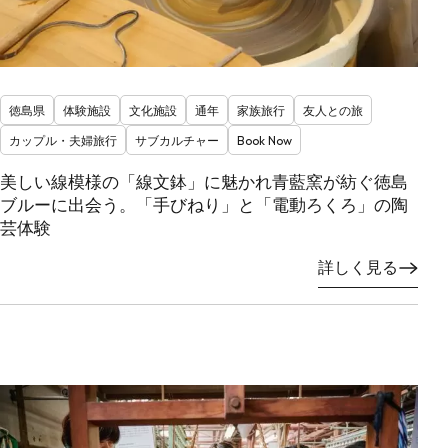
徳島県
体験施設
文化施設
通年
家族旅行
友人との旅
カップル・夫婦旅行
サブカルチャー
Book Now
美しい線模様の「線文鉢」に魅かれ青藍窯が紡ぐ徳島
ブルーに出会う。「手びねり」と「電動ろくろ」の陶
芸体験
詳しく見る