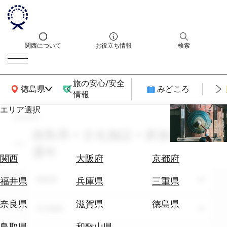
関西について
お役立ち情報
検索
旅の安心/安全
関西広域MAP
徳島県
みどころ
情報
エリア選択
search
エ
リ
徳島県 × 文化施設 × 家族旅行 ×
ア
通年
を
航
関西
大阪府
京都府
選
空
ぶ
エリア
券
徳島県
福井県
兵庫県
三重県
を
ホ
探
奈良県
滋賀県
徳島県
テーマ
文化施設
テ
す
ル
鳥取県
和歌山県