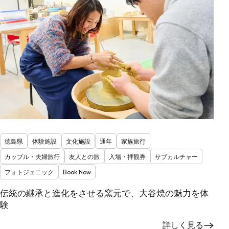
徳島県
体験施設
文化施設
通年
家族旅行
カップル・夫婦旅行
友人との旅
入場・拝観券
サブカルチャー
フォトジェニック
Book Now
伝統の継承と進化をさせる窯元で、大谷焼の魅力を体
験
詳しく見る