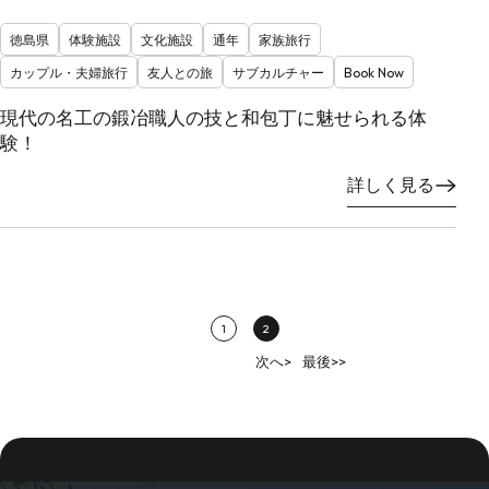
徳島県
体験施設
文化施設
通年
家族旅行
カップル・夫婦旅行
友人との旅
サブカルチャー
Book Now
現代の名工の鍛冶職人の技と和包丁に魅せられる体
験！
詳しく見る
1
2
次へ>
最後>>