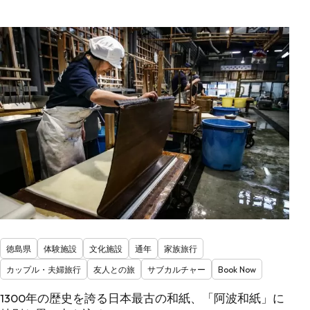
徳島県
体験施設
文化施設
通年
家族旅行
カップル・夫婦旅行
友人との旅
サブカルチャー
Book Now
1300年の歴史を誇る日本最古の和紙、「阿波和紙」に