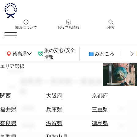
関西について
お役立ち情報
検索
旅の安心/安全
関西広域MAP
徳島県
みどころ
情報
エリア選択
search
エ
リ
徳島県 × 美術館 × 家族旅行 × 通
ア
年
を
航
関西
大阪府
京都府
選
空
ぶ
エリア
券
徳島県
福井県
兵庫県
三重県
を
ホ
探
奈良県
滋賀県
徳島県
テーマ
美術館
テ
す
ル
鳥取県
和歌山県