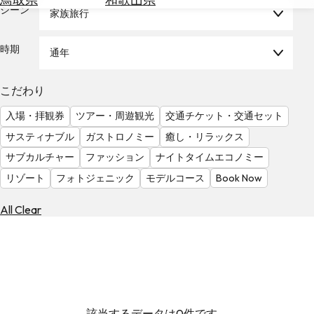
を
シーン
家族旅行
為
探
替
す
を
時期
通年
調
べ
天
こだわり
る
気
を
入場・拝観券
ツアー・周遊観光
交通チケット・交通セット
見
サスティナブル
ガストロノミー
癒し・リラックス
る
サブカルチャー
ファッション
ナイトタイムエコノミー
リゾート
フォトジェニック
モデルコース
Book Now
All Clear
該当するデータは0件です。