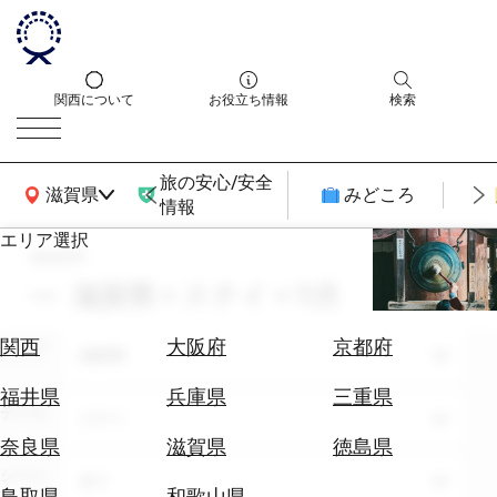
関西について
お役立ち情報
検索
旅の安心/安全
関西広域MAP
滋賀県
みどころ
情報
エリア選択
search
エ
リ
滋賀県 × ステイ × 11月
ア
を
航
関西
大阪府
京都府
エリア
選
滋賀県
空
ぶ
券
福井県
兵庫県
三重県
テーマ
を
ステイ
ホ
探
奈良県
滋賀県
徳島県
テ
す
シーン
全て
ル
鳥取県
和歌山県