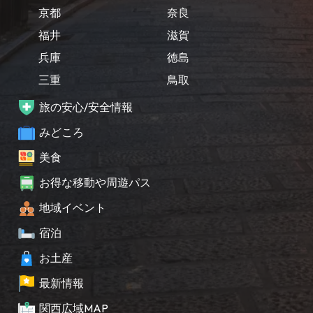
京都
奈良
福井
滋賀
兵庫
徳島
三重
鳥取
旅の安心/安全情報
みどころ
美食
お得な移動や周遊パス
地域イベント
宿泊
お土産
最新情報
関西広域MAP