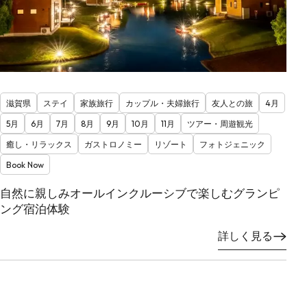
滋賀県
ステイ
家族旅行
カップル・夫婦旅行
友人との旅
4月
5月
6月
7月
8月
9月
10月
11月
ツアー・周遊観光
癒し・リラックス
ガストロノミー
リゾート
フォトジェニック
Book Now
自然に親しみオールインクルーシブで楽しむグランピ
ング宿泊体験
詳しく見る