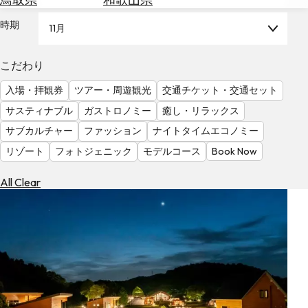
を
為
探
時期
11月
替
す
を
調
こだわり
べ
天
入場・拝観券
ツアー・周遊観光
交通チケット・交通セット
る
気
を
サスティナブル
ガストロノミー
癒し・リラックス
見
サブカルチャー
ファッション
ナイトタイムエコノミー
る
リゾート
フォトジェニック
モデルコース
Book Now
All Clear