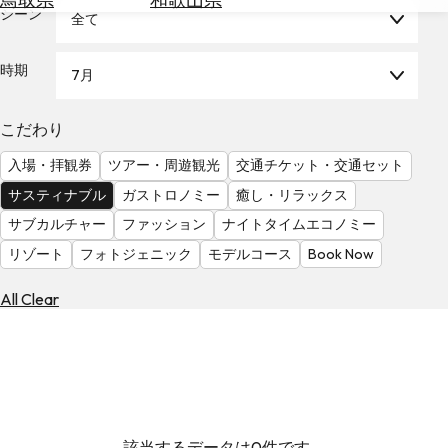
を
シーン
全て
為
探
替
す
を
時期
7月
調
べ
天
こだわり
る
気
を
入場・拝観券
ツアー・周遊観光
交通チケット・交通セット
見
サスティナブル
ガストロノミー
癒し・リラックス
る
サブカルチャー
ファッション
ナイトタイムエコノミー
リゾート
フォトジェニック
モデルコース
Book Now
All Clear
該当するデータは0件です。