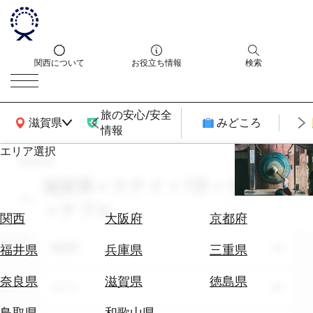
関西について
お役立ち情報
検索
旅の安心/安全
関西広域MAP
滋賀県
みどころ
情報
エリア選択
search
エ
リ
滋賀県 × ステイ × 7月 × サステ
ア
ィナブル
を
航
関西
大阪府
京都府
選
空
ぶ
エリア
券
滋賀県
福井県
兵庫県
三重県
を
ホ
探
奈良県
滋賀県
徳島県
テーマ
ステイ
テ
す
ル
鳥取県
和歌山県