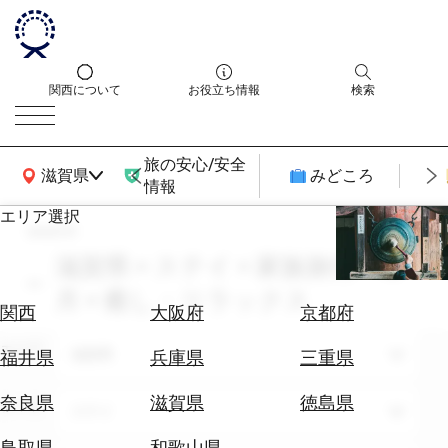
関西について
お役立ち情報
検索
旅の安心/安全
関西広域MAP
滋賀県
みどころ
情報
エリア選択
search
エ
リ
滋賀県 × ステイ × 家族旅行 × 12
ア
月 × 癒し・リラックス
を
航
関西
大阪府
京都府
選
空
ぶ
エリア
券
滋賀県
福井県
兵庫県
三重県
を
ホ
探
奈良県
滋賀県
徳島県
テーマ
ステイ
テ
す
ル
鳥取県
和歌山県