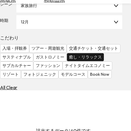
を
シーン
家族旅行
為
探
替
す
を
時期
12月
調
べ
天
こだわり
る
気
を
入場・拝観券
ツアー・周遊観光
交通チケット・交通セット
見
サスティナブル
ガストロノミー
癒し・リラックス
る
サブカルチャー
ファッション
ナイトタイムエコノミー
リゾート
フォトジェニック
モデルコース
Book Now
All Clear
該当するデータは0件です。