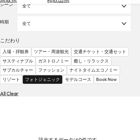
を
シーン
全て
為
探
替
す
を
時期
全て
調
べ
天
こだわり
る
気
を
入場・拝観券
ツアー・周遊観光
交通チケット・交通セット
見
サスティナブル
ガストロノミー
癒し・リラックス
る
サブカルチャー
ファッション
ナイトタイムエコノミー
リゾート
フォトジェニック
モデルコース
Book Now
All Clear
該当するデータは0件です。