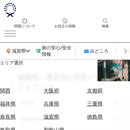
関西について
お役立ち情報
検索
旅の安心/安全
関西広域MAP
滋賀県
みどころ
情報
エリア選択
search
エ
リ
滋賀県 × 商店街&市場 × フォト
ア
ジェニック
を
航
関西
大阪府
京都府
選
空
ぶ
エリア
券
滋賀県
福井県
兵庫県
三重県
を
ホ
探
奈良県
滋賀県
徳島県
テーマ
商店街&市場
テ
す
ル
鳥取県
和歌山県