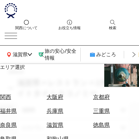
関西について
お役立ち情報
検索
旅の安心/安全
関西広域MAP
滋賀県
みどころ
情報
エリア選択
search
エ
リ
滋賀県 × レストラン × 2月 × ナ
ア
イトタイムエコノミー
を
航
関西
大阪府
京都府
選
空
ぶ
エリア
券
滋賀県
福井県
兵庫県
三重県
を
ホ
探
奈良県
滋賀県
徳島県
テーマ
レストラン
テ
す
ル
鳥取県
和歌山県