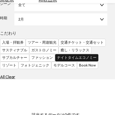
を
シーン
全て
為
探
替
す
を
時期
2月
調
べ
天
こだわり
る
気
を
入場・拝観券
ツアー・周遊観光
交通チケット・交通セット
見
サスティナブル
ガストロノミー
癒し・リラックス
る
サブカルチャー
ファッション
ナイトタイムエコノミー
リゾート
フォトジェニック
モデルコース
Book Now
All Clear
該当するデータは0件です。