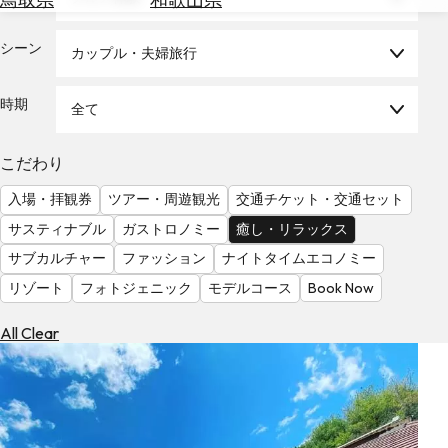
を
為
探
替
シーン
す
カップル・夫婦旅行
を
調
時期
全て
べ
天
る
気
を
こだわり
見
入場・拝観券
ツアー・周遊観光
交通チケット・交通セット
る
サスティナブル
ガストロノミー
癒し・リラックス
サブカルチャー
ファッション
ナイトタイムエコノミー
リゾート
フォトジェニック
モデルコース
Book Now
All Clear