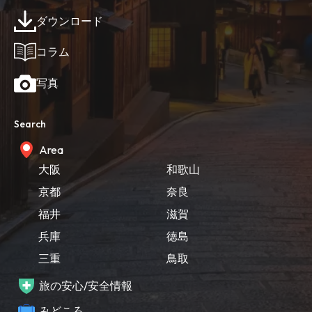
ダウンロード
コラム
写真
Search
Area
大阪
和歌山
京都
奈良
福井
滋賀
兵庫
徳島
三重
鳥取
旅の安心/安全情報
みどころ