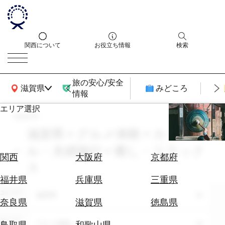
関西について
お役立ち情報
検索
旅の安心/安全
関西広域MAP
滋賀県
みどころ
情報
エリア選択
search
エ
リ
滋賀県 × グルメ体験 × カップ
ア
ル・夫婦旅行 × 癒し・リラック
を
航
関西
大阪府
京都府
選
ス
空
ぶ
券
福井県
兵庫県
三重県
を
エリア
滋賀県
ホ
探
奈良県
滋賀県
徳島県
テ
す
ル
テーマ
グルメ体験
鳥取県
和歌山県