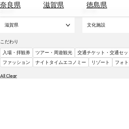
空
ぶ
奈良県
滋賀県
徳島県
券
エリア
テーマ
を
ホ
探
テ
滋賀県
文化施設
す
ル
を
為
こだわり
探
替
す
入場・拝観券
ツアー・周遊観光
交通チケット・交通セッ
を
調
ファッション
ナイトタイムエコノミー
リゾート
フォト
べ
天
る
気
All Clear
を
見
る