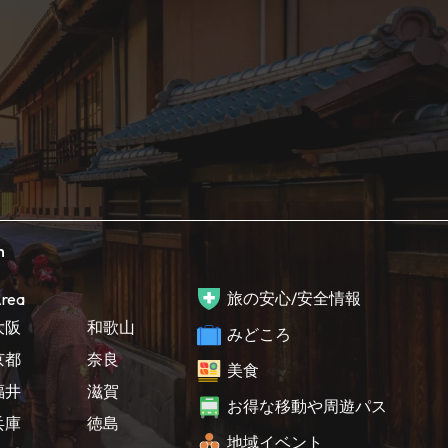
h
旅の安心/安全情報
rea
大阪
和歌山
みどころ
京都
奈良
美食
福井
滋賀
お得な移動や周遊パス
兵庫
徳島
地域イベント