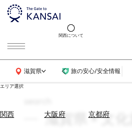
関西について
関西広域MAP
滋賀県
旅の安心/安全情報
エリア選択
search
エ
リ
滋賀県 × 文化
関西
大阪府
京都府
ア
を
航
選