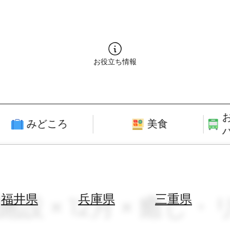
お役立ち情報
みどころ
美食
施設 × 12月 × 癒し
福井県
兵庫県
三重県