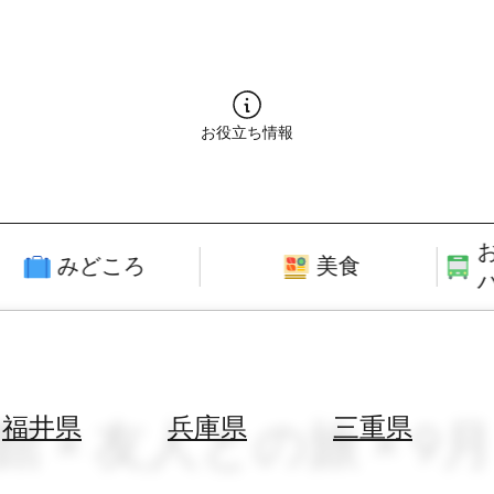
お役立ち情報
みどころ
美食
館 × 友人との旅 × 9
福井県
兵庫県
三重県