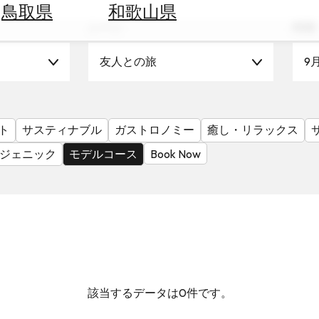
鳥取県
和歌山県
シーン
時期
友人との旅
9
ト
サスティナブル
ガストロノミー
癒し・リラックス
ジェニック
モデルコース
Book Now
該当するデータは0件です。