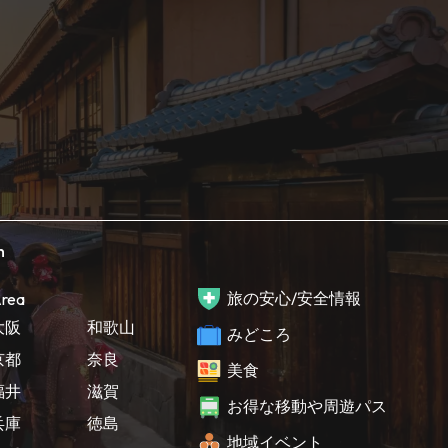
h
旅の安心/安全情報
rea
大阪
和歌山
みどころ
京都
奈良
美食
福井
滋賀
お得な移動や周遊パス
兵庫
徳島
地域イベント