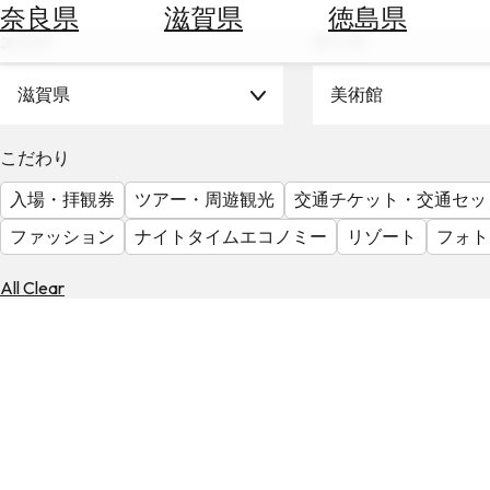
空
ぶ
奈良県
滋賀県
徳島県
券
エリア
テーマ
を
ホ
探
テ
滋賀県
美術館
す
ル
を
為
こだわり
探
替
す
入場・拝観券
ツアー・周遊観光
交通チケット・交通セッ
を
調
ファッション
ナイトタイムエコノミー
リゾート
フォト
べ
天
る
気
All Clear
を
見
る