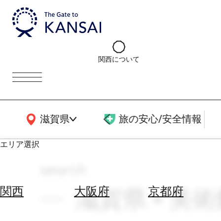
関西について
関西広域MAP
滋賀県
旅の安心/安全情報
エリア選択
search
エ
リ
滋賀県 × 美術
関西
大阪府
京都府
ア
を
航
選