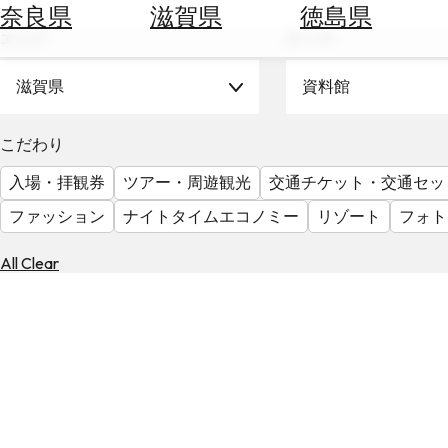
空
ぶ
奈良県
滋賀県
徳島県
券
エリア
テーマ
を
ホ
探
テ
滋賀県
資料館
す
ル
を
為
こだわり
探
替
す
入場・拝観券
ツアー・周遊観光
交通チケット・交通セッ
を
調
ファッション
ナイトタイムエコノミー
リゾート
フォト
べ
天
る
気
All Clear
を
見
る