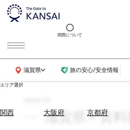
関西について
関西広域MAP
滋賀県
旅の安心/安全情報
エリア選択
search
エ
リ
滋賀県 × 資
関西
大阪府
京都府
ア
を
航
選