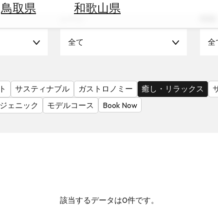
鳥取県
和歌山県
シーン
時期
全て
全
ト
サスティナブル
ガストロノミー
癒し・リラックス
ジェニック
モデルコース
Book Now
該当するデータは0件です。