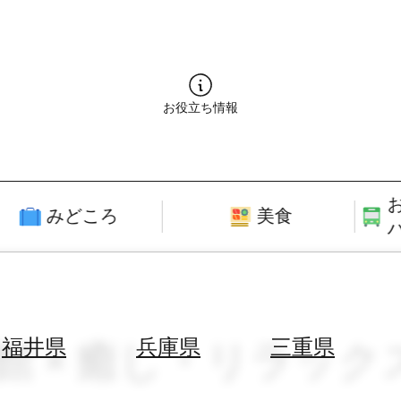
お役立ち情報
みどころ
美食
料館 × 癒し・リラック
福井県
兵庫県
三重県