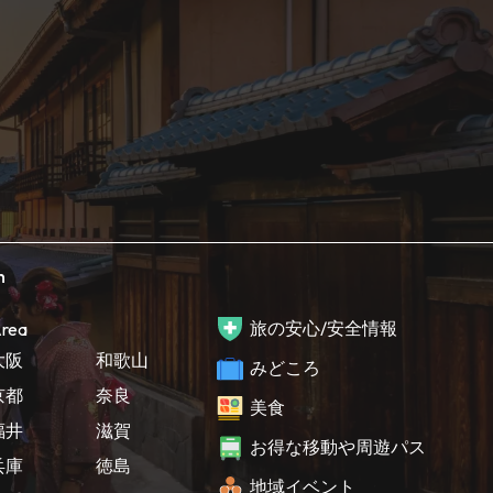
h
旅の安心/安全情報
rea
大阪
和歌山
みどころ
京都
奈良
美食
福井
滋賀
お得な移動や周遊パス
兵庫
徳島
地域イベント