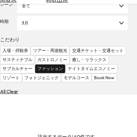
を
シーン
全て
為
探
替
す
を
時期
3月
調
べ
天
こだわり
る
気
を
入場・拝観券
ツアー・周遊観光
交通チケット・交通セット
見
サスティナブル
ガストロノミー
癒し・リラックス
る
サブカルチャー
ファッション
ナイトタイムエコノミー
リゾート
フォトジェニック
モデルコース
Book Now
All Clear
該当するデータは0件です。