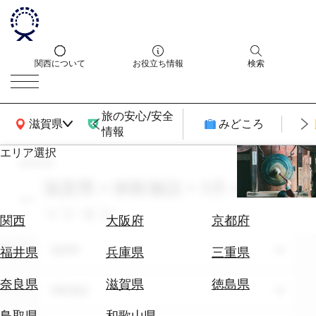
関西について
お役立ち情報
検索
旅の安心/安全
関西広域MAP
滋賀県
みどころ
情報
エリア選択
search
エ
リ
滋賀県 × 体験施設 × 3月 × ファ
ア
ッション
を
航
関西
大阪府
京都府
選
空
ぶ
エリア
券
滋賀県
福井県
兵庫県
三重県
を
ホ
探
奈良県
滋賀県
徳島県
テーマ
体験施設
テ
す
ル
鳥取県
和歌山県