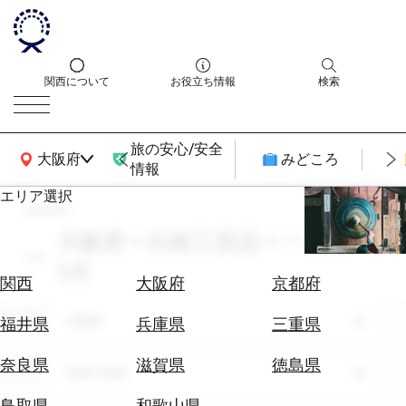
関西について
お役立ち情報
検索
旅の安心/安全
関西広域MAP
大阪府
みどころ
情報
エリア選択
search
エ
リ
大阪府 × 伝統工芸品 × 一人旅 ×
ア
5月
を
航
関西
大阪府
京都府
選
空
ぶ
エリア
券
大阪府
福井県
兵庫県
三重県
を
ホ
探
奈良県
滋賀県
徳島県
テーマ
伝統工芸品
テ
す
ル
鳥取県
和歌山県