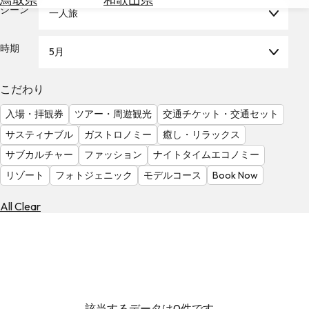
を
シーン
一人旅
為
探
替
す
を
時期
5月
調
べ
天
こだわり
る
気
を
入場・拝観券
ツアー・周遊観光
交通チケット・交通セット
見
サスティナブル
ガストロノミー
癒し・リラックス
る
サブカルチャー
ファッション
ナイトタイムエコノミー
リゾート
フォトジェニック
モデルコース
Book Now
All Clear
該当するデータは0件です。