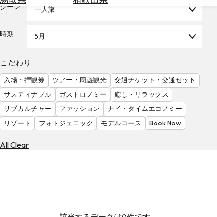
を
シーン
一人旅
為
探
替
す
を
時期
5月
調
べ
天
こだわり
る
気
を
入場・拝観券
ツアー・周遊観光
交通チケット・交通セット
見
サスティナブル
ガストロノミー
癒し・リラックス
る
サブカルチャー
ファッション
ナイトタイムエコノミー
リゾート
フォトジェニック
モデルコース
Book Now
All Clear
該当するデータは0件です。