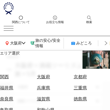
関西について
お役立ち情報
検索
旅の安心/安全
関西広域MAP
大阪府
みどころ
情報
エリア選択
search
エ
リ
大阪府 × 酒蔵ツーリズム × 一人
ア
旅 × 5月
を
航
関西
大阪府
京都府
選
空
ぶ
エリア
券
大阪府
福井県
兵庫県
三重県
を
ホ
探
奈良県
滋賀県
徳島県
テーマ
酒蔵ツーリズム
テ
す
ル
鳥取県
和歌山県