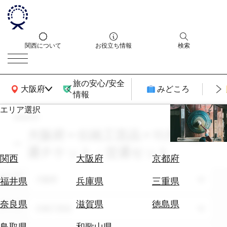
関西について
お役立ち情報
検索
旅の安心/安全
関西広域MAP
大阪府
みどころ
情報
エリア選択
search
エ
リ
大阪府 × 伝統工芸品 × 10月 × 交
ア
通チケット・交通セット
を
航
関西
大阪府
京都府
選
空
ぶ
エリア
券
大阪府
福井県
兵庫県
三重県
を
ホ
探
奈良県
滋賀県
徳島県
テーマ
伝統工芸品
テ
す
ル
鳥取県
和歌山県