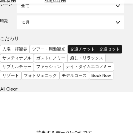
を
シーン
全て
為
探
替
す
を
時期
10月
調
べ
天
こだわり
る
気
を
入場・拝観券
ツアー・周遊観光
交通チケット・交通セット
見
サスティナブル
ガストロノミー
癒し・リラックス
る
サブカルチャー
ファッション
ナイトタイムエコノミー
リゾート
フォトジェニック
モデルコース
Book Now
All Clear
該当するデータは0件です。