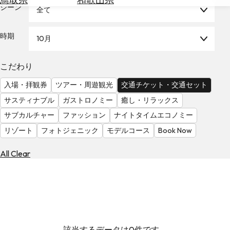
を
シーン
全て
為
探
替
す
を
時期
10月
調
べ
天
こだわり
る
気
を
入場・拝観券
ツアー・周遊観光
交通チケット・交通セット
見
サスティナブル
ガストロノミー
癒し・リラックス
る
サブカルチャー
ファッション
ナイトタイムエコノミー
リゾート
フォトジェニック
モデルコース
Book Now
All Clear
該当するデータは0件です。