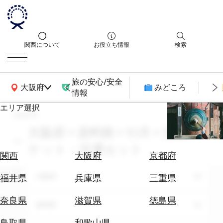
関西について
お役立ち情報
検索
旅の安心/安全
関西広域MAP
大阪府
みどころ
情報
エリア選択
search
エ
リ
大阪府 × 資料館 × 10月 × 交通チ
ア
ケット・交通セット
を
航
関西
大阪府
京都府
選
空
ぶ
エリア
券
大阪府
福井県
兵庫県
三重県
を
ホ
探
奈良県
滋賀県
徳島県
テーマ
資料館
テ
す
ル
鳥取県
和歌山県