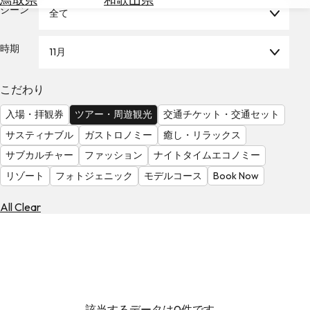
を
シーン
全て
為
探
替
す
を
時期
11月
調
べ
天
こだわり
る
気
を
入場・拝観券
ツアー・周遊観光
交通チケット・交通セット
見
サスティナブル
ガストロノミー
癒し・リラックス
る
サブカルチャー
ファッション
ナイトタイムエコノミー
リゾート
フォトジェニック
モデルコース
Book Now
All Clear
該当するデータは0件です。