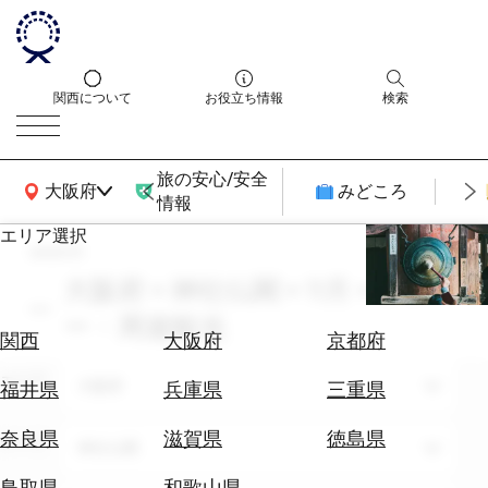
関西について
お役立ち情報
検索
旅の安心/安全
関西広域MAP
大阪府
みどころ
情報
エリア選択
search
エ
リ
大阪府 × 神社仏閣 × 11月 × ツア
ア
ー・周遊観光
を
航
関西
大阪府
京都府
選
空
ぶ
エリア
券
大阪府
福井県
兵庫県
三重県
を
ホ
探
奈良県
滋賀県
徳島県
テーマ
神社仏閣
テ
す
ル
鳥取県
和歌山県