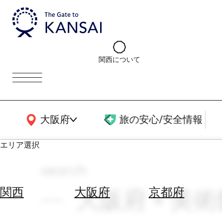
関西について
関西広域MAP
大阪府
旅の安心/安全情報
エリア選択
search
エ
リ
大阪府 × 美術
関西
大阪府
京都府
ア
を
航
選