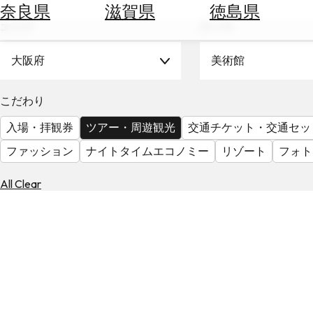
空
ぶ
奈良県
滋賀県
徳島県
券
エリア
テーマ
を
ホ
探
テ
大阪府
美術館
す
ル
を
為
こだわり
探
替
す
入場・拝観券
ツアー・周遊観光
交通チケット・交通セッ
を
調
ファッション
ナイトタイムエコノミー
リゾート
フォト
べ
天
る
気
All Clear
を
見
る