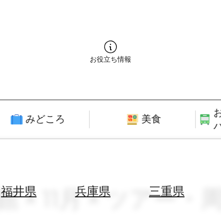
お役立ち情報
みどころ
美食
館 × 11月 × ツアー
福井県
兵庫県
三重県