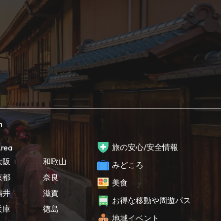
h
旅の安心/安全情報
rea
大阪
和歌山
みどころ
京都
奈良
美食
福井
滋賀
お得な移動や周遊パス
兵庫
徳島
地域イベント