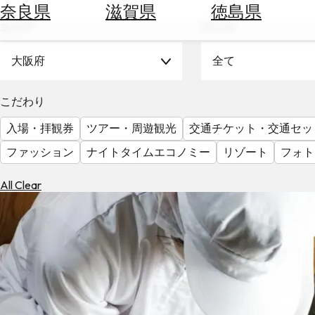
空
ぶ
奈良県
滋賀県
徳島県
券
エリア
テーマ
を
ホ
探
テ
大阪府
全て
す
ル
を
為
こだわり
探
替
す
入場・拝観券
ツアー・周遊観光
交通チケット・交通セッ
を
調
ファッション
ナイトタイムエコノミー
リゾート
フォト
べ
天
る
気
All Clear
を
見
る