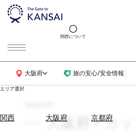
関西について
関西広域MAP
大阪府
旅の安心/安全情報
エリア選択
search
エ
リ
大阪府 × カ
関西
大阪府
京都府
ア
を
航
選