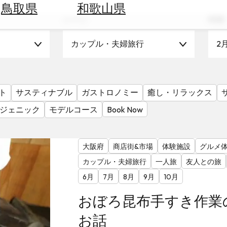
鳥取県
和歌山県
シーン
時期
カップル・夫婦旅行
2
ト
サスティナブル
ガストロノミー
癒し・リラックス
ジェニック
モデルコース
Book Now
大阪府
商店街&市場
体験施設
グルメ
カップル・夫婦旅行
一人旅
友人との旅
6月
7月
8月
9月
10月
おぼろ昆布手すき作業
お話