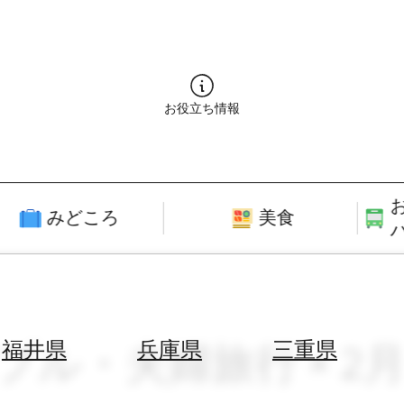
お役立ち情報
みどころ
美食
ップル・夫婦旅行 × 2
福井県
兵庫県
三重県