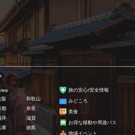
h
旅の安心/安全情報
rea
大阪
和歌山
みどころ
京都
奈良
美食
福井
滋賀
お得な移動や周遊パス
兵庫
徳島
地域イベント