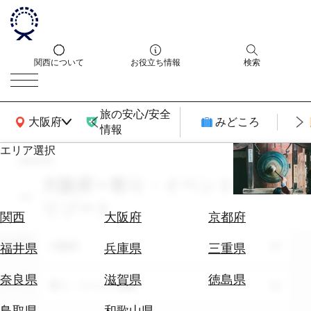
関西について
お役立ち情報
検索
旅の安心/安全
関西広域MAP
大阪府
みどころ
情報
エリア選択
search
エ
リ
大阪府 × 祭り・イベント体験 ×
ア
リゾート
を
航
関西
大阪府
京都府
選
空
ぶ
エリア
券
大阪府
福井県
兵庫県
三重県
を
ホ
探
奈良県
滋賀県
徳島県
テーマ
祭り・イベント体験
テ
す
ル
鳥取県
和歌山県