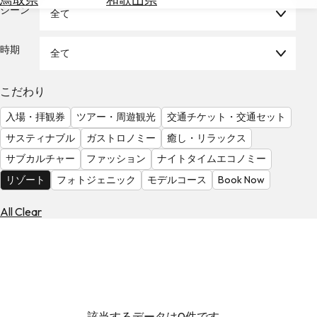
を
シーン
全て
為
探
替
す
を
時期
全て
調
べ
天
こだわり
る
気
を
入場・拝観券
ツアー・周遊観光
交通チケット・交通セット
見
サスティナブル
ガストロノミー
癒し・リラックス
る
サブカルチャー
ファッション
ナイトタイムエコノミー
リゾート
フォトジェニック
モデルコース
Book Now
All Clear
該当するデータは0件です。