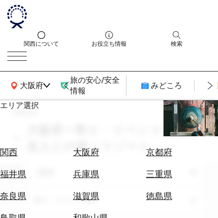
関西について
お役立ち情報
検索
旅の安心/安全
関西広域MAP
大阪府
みどころ
情報
エリア選択
search
エ
リ
大阪府 × 祭り・イベント体験 ×
ア
友人との旅 × リゾート
を
航
関西
大阪府
京都府
選
空
ぶ
エリア
券
大阪府
福井県
兵庫県
三重県
を
ホ
探
奈良県
滋賀県
徳島県
テーマ
祭り・イベント体験
テ
す
ル
鳥取県
和歌山県