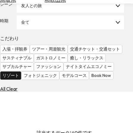
を
シーン
友人との旅
為
探
替
す
を
時期
全て
調
べ
天
こだわり
る
気
を
入場・拝観券
ツアー・周遊観光
交通チケット・交通セット
見
サスティナブル
ガストロノミー
癒し・リラックス
る
サブカルチャー
ファッション
ナイトタイムエコノミー
リゾート
フォトジェニック
モデルコース
Book Now
All Clear
該当するデータは0件です。