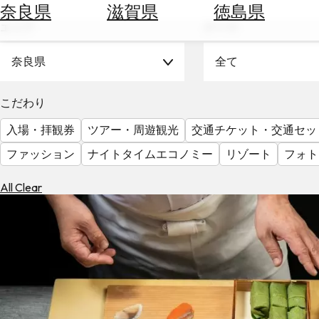
空
ぶ
奈良県
滋賀県
徳島県
券
エリア
テーマ
を
ホ
探
テ
奈良県
全て
す
ル
を
為
こだわり
探
替
す
入場・拝観券
ツアー・周遊観光
交通チケット・交通セッ
を
調
ファッション
ナイトタイムエコノミー
リゾート
フォト
べ
天
る
気
All Clear
を
見
る