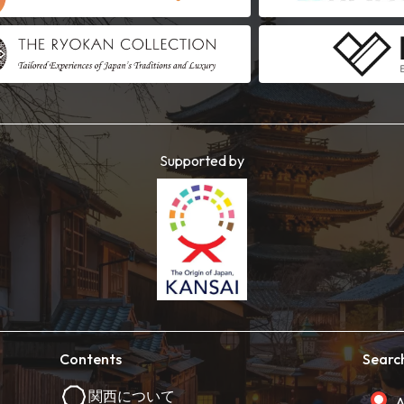
Supported by
Contents
Searc
関西について
A