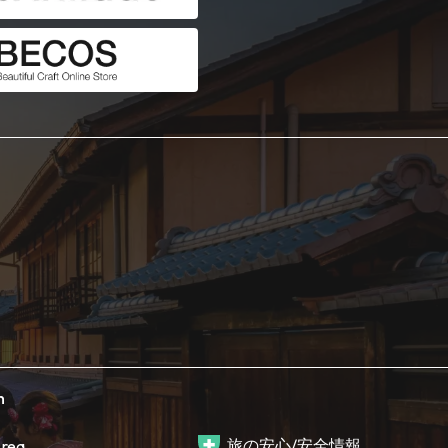
h
旅の安心/安全情報
rea