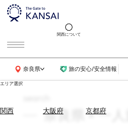
関西について
関西広域MAP
奈良県
旅の安心/安全情報
エリア選択
search
エ
リ
奈良県 × 一人旅
関西
大阪府
京都府
ア
を
航
選