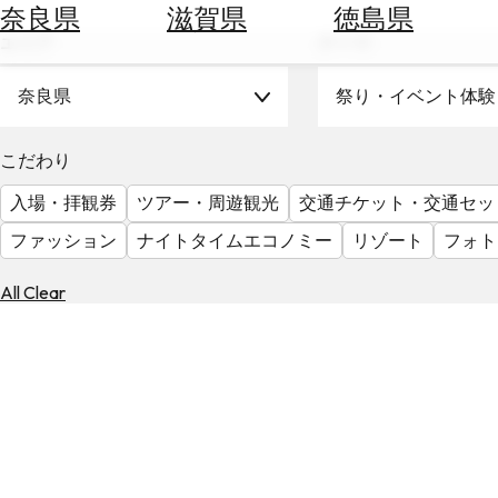
空
ぶ
奈良県
滋賀県
徳島県
券
エリア
テーマ
を
ホ
探
テ
奈良県
祭り・イベント体験
す
ル
を
為
こだわり
探
替
す
入場・拝観券
ツアー・周遊観光
交通チケット・交通セッ
を
調
ファッション
ナイトタイムエコノミー
リゾート
フォト
べ
天
る
気
All Clear
を
見
る