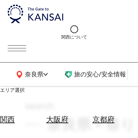
関西について
関西広域MAP
奈良県
旅の安心/安全情報
エリア選択
search
エ
リ
奈良県 × 祭り
関西
大阪府
京都府
ア
を
航
選