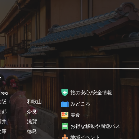
h
旅の安心/安全情報
rea
大阪
和歌山
みどころ
京都
奈良
美食
福井
滋賀
お得な移動や周遊パス
兵庫
徳島
地域イベント