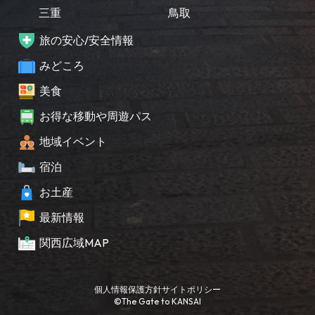
三重
鳥取
旅の安心/安全情報
みどころ
美食
お得な移動や周遊パス
地域イベント
宿泊
お土産
最新情報
関西広域MAP
個人情報保護方針
サイトポリシー
©The Gate to KANSAI