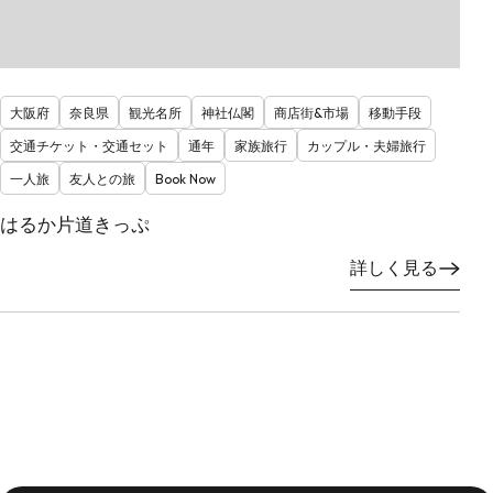
大阪府
奈良県
観光名所
神社仏閣
商店街&市場
移動手段
交通チケット・交通セット
通年
家族旅行
カップル・夫婦旅行
一人旅
友人との旅
Book Now
はるか片道きっぷ
詳しく見る