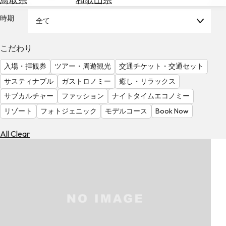
を
為
探
時期
全て
替
す
を
調
こだわり
べ
天
入場・拝観券
ツアー・周遊観光
交通チケット・交通セット
る
気
を
サスティナブル
ガストロノミー
癒し・リラックス
見
サブカルチャー
ファッション
ナイトタイムエコノミー
る
リゾート
フォトジェニック
モデルコース
Book Now
All Clear