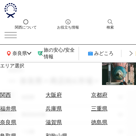
関西について
お役立ち情報
検索
旅の安心/安全
関西広域MAP
奈良県
みどころ
情報
エリア選択
search
エ
リ
奈良県 × 商店街&市場 × 一人旅
ア
を
航
関西
大阪府
京都府
エリア
選
奈良県
空
ぶ
券
福井県
兵庫県
三重県
テーマ
を
商店街&市場
ホ
探
奈良県
滋賀県
徳島県
テ
す
シーン
一人旅
ル
鳥取県
和歌山県