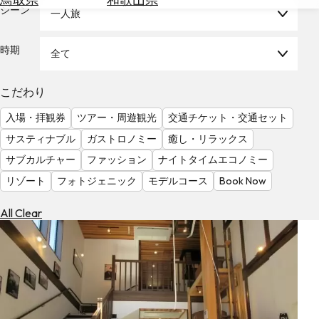
を
シーン
一人旅
為
探
替
す
を
時期
全て
調
べ
天
こだわり
る
気
を
入場・拝観券
ツアー・周遊観光
交通チケット・交通セット
見
サスティナブル
ガストロノミー
癒し・リラックス
る
サブカルチャー
ファッション
ナイトタイムエコノミー
リゾート
フォトジェニック
モデルコース
Book Now
All Clear