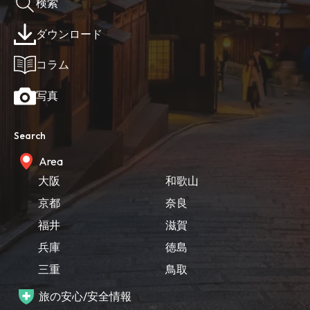
検索
ダウンロード
コラム
写真
Search
Area
大阪
和歌山
京都
奈良
福井
滋賀
兵庫
徳島
三重
鳥取
旅の安心/安全情報