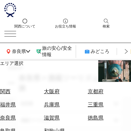
関西について
お役立ち情報
検索
旅の安心/安全
関西広域MAP
奈良県
みどころ
情報
エリア選択
search
エ
リ
奈良県 × 酒蔵ツーリズム × 一人
ア
旅
を
航
関西
大阪府
京都府
選
空
ぶ
エリア
券
奈良県
福井県
兵庫県
三重県
を
ホ
探
奈良県
滋賀県
徳島県
テーマ
酒蔵ツーリズム
テ
す
ル
鳥取県
和歌山県