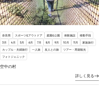
奈良県
スポーツ&アウトドア
庭園&公園
体験施設
移動手段
3月
4月
5月
6月
7月
8月
9月
10月
11月
家族旅行
カップル・夫婦旅行
一人旅
友人との旅
ツアー・周遊観光
フォトジェニック
空中の村
詳しく見る