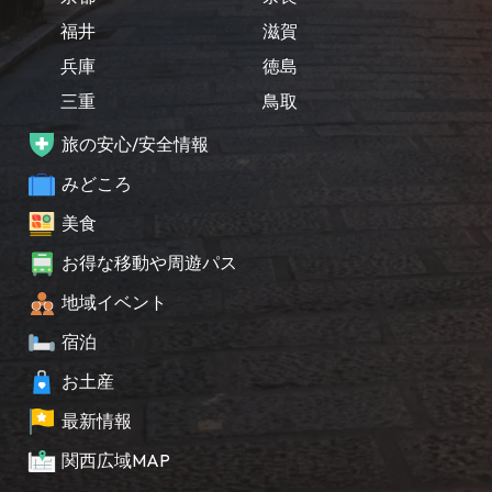
福井
滋賀
兵庫
徳島
三重
鳥取
旅の安心/安全情報
みどころ
美食
お得な移動や周遊パス
地域イベント
宿泊
お土産
最新情報
関西広域MAP