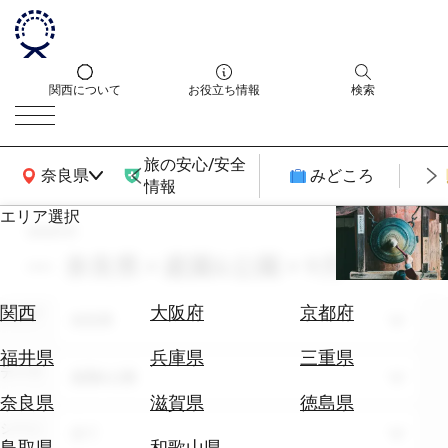
関西について
お役立ち情報
検索
旅の安心/安全
関西広域MAP
奈良県
みどころ
情報
エリア選択
search
エ
リ
奈良県 × 庭園&公園 × 9月
ア
を
航
関西
大阪府
京都府
エリア
選
奈良県
空
ぶ
券
福井県
兵庫県
三重県
テーマ
を
庭園&公園
ホ
探
奈良県
滋賀県
徳島県
テ
す
シーン
全て
ル
鳥取県
和歌山県