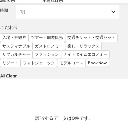
を
為
探
時期
1月
替
す
を
調
こだわり
べ
天
入場・拝観券
ツアー・周遊観光
交通チケット・交通セット
る
気
を
サスティナブル
ガストロノミー
癒し・リラックス
見
サブカルチャー
ファッション
ナイトタイムエコノミー
る
リゾート
フォトジェニック
モデルコース
Book Now
All Clear
該当するデータは0件です。