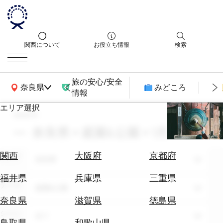
関西について
お役立ち情報
検索
旅の安心/安全
関西広域MAP
奈良県
みどころ
情報
エリア選択
search
エ
リ
奈良県 × 庭園&公園 × 1月
ア
を
航
関西
大阪府
京都府
エリア
選
奈良県
空
ぶ
券
福井県
兵庫県
三重県
テーマ
を
庭園&公園
ホ
探
奈良県
滋賀県
徳島県
テ
す
シーン
全て
ル
鳥取県
和歌山県