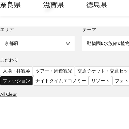
ン
空
ぶ
奈良県
滋賀県
徳島県
券
を
ホ
探
テ
す
エリア
テーマ
ル
を
為
探
京都府
動物園&水族館&植
替
す
を
調
こだわり
べ
天
入場・拝観券
ツアー・周遊観光
交通チケット・交通セッ
る
気
を
ファッション
ナイトタイムエコノミー
リゾート
フォト
見
る
All Clear