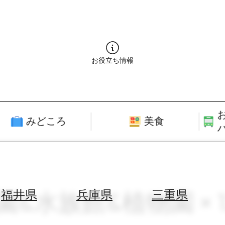
お役立ち情報
みどころ
美食
園&水族館&植物園 × 
福井県
兵庫県
三重県