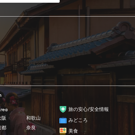
h
旅の安心/安全情報
rea
大阪
和歌山
みどころ
京都
奈良
美食