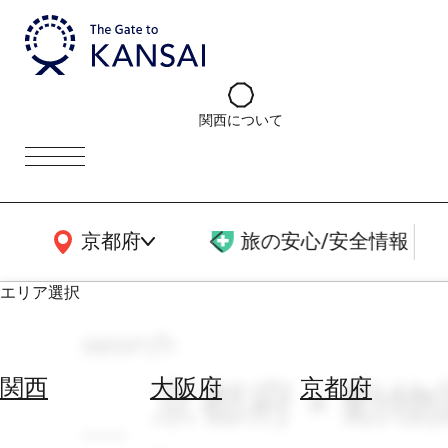
関西について
関西広域MAP
京都府
旅の安心/安全情報
エリア選択
search
エ
リ
京都府 × 動物
関西
大阪府
京都府
ア
を
航
選