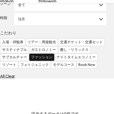
を
シーン
全て
為
探
替
す
を
時期
12月
調
べ
天
こだわり
る
気
を
入場・拝観券
ツアー・周遊観光
交通チケット・交通セット
見
サスティナブル
ガストロノミー
癒し・リラックス
る
サブカルチャー
ファッション
ナイトタイムエコノミー
リゾート
フォトジェニック
モデルコース
Book Now
All Clear
該当するデータは0件です。