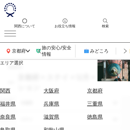
関西について
お役立ち情報
検索
旅の安心/安全
関西広域MAP
京都府
みどころ
情報
エリア選択
search
エ
リ
京都府 × ステイ × 12月 × ファッ
ア
ション
を
航
関西
大阪府
京都府
選
空
ぶ
エリア
券
京都府
福井県
兵庫県
三重県
を
ホ
探
奈良県
滋賀県
徳島県
テーマ
ステイ
テ
す
ル
鳥取県
和歌山県