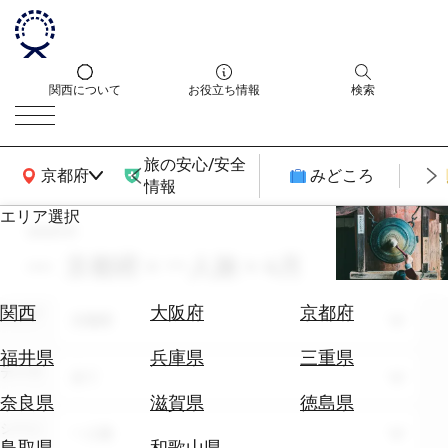
関西について
お役立ち情報
検索
旅の安心/安全
関西広域MAP
京都府
みどころ
情報
エリア選択
search
エ
リ
京都府 × 一人旅 × 4月
ア
を
航
関西
大阪府
京都府
エリア
選
京都府
空
ぶ
券
福井県
兵庫県
三重県
テーマ
を
全て
ホ
探
奈良県
滋賀県
徳島県
テ
す
シーン
一人旅
ル
鳥取県
和歌山県