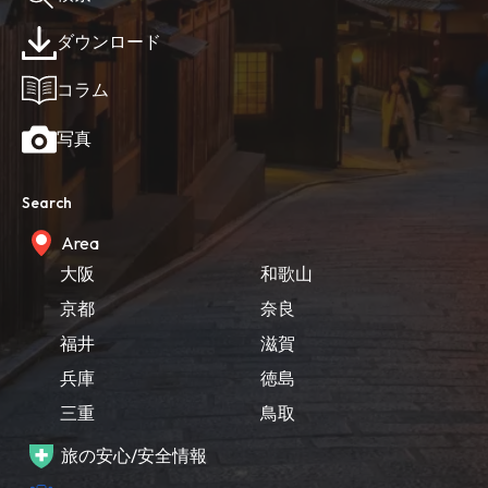
ダウンロード
コラム
写真
Search
Area
大阪
和歌山
京都
奈良
福井
滋賀
兵庫
徳島
三重
鳥取
旅の安心/安全情報