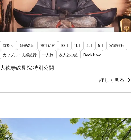
京都府
観光名所
神社仏閣
10月
11月
4月
5月
家族旅行
カップル・夫婦旅行
一人旅
友人との旅
Book Now
大徳寺総見院 特別公開
詳しく見る