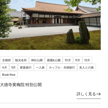
京都府
観光名所
神社仏閣
庭園&公園
10月
11月
12月
4月
5月
家族旅行
一人旅
カップル・夫婦旅行
友人との旅
Book Now
大徳寺黄梅院 特別公開
詳しく見る