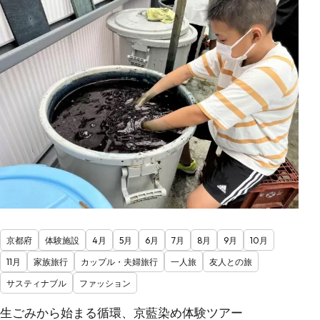
京都府
体験施設
4月
5月
6月
7月
8月
9月
10月
11月
家族旅行
カップル・夫婦旅行
一人旅
友人との旅
サスティナブル
ファッション
生ごみから始まる循環、京藍染め体験ツアー