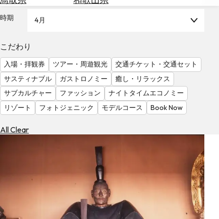
を
為
探
時期
4月
替
す
を
調
こだわり
べ
天
入場・拝観券
ツアー・周遊観光
交通チケット・交通セット
る
気
を
サスティナブル
ガストロノミー
癒し・リラックス
見
サブカルチャー
ファッション
ナイトタイムエコノミー
る
リゾート
フォトジェニック
モデルコース
Book Now
All Clear