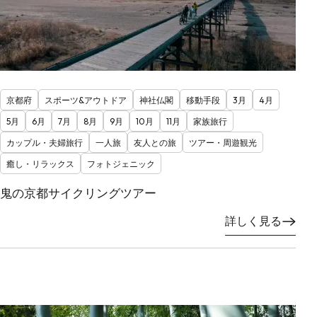
京都府
スポーツ&アウトドア
神社仏閣
移動手段
3月
4月
5月
6月
7月
8月
9月
10月
11月
家族旅行
カップル・夫婦旅行
一人旅
友人との旅
ツアー・周遊観光
癒し・リラックス
フォトジェニック
鬼の京都サイクリングツアー
詳しく見る