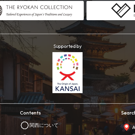
Supported by
Contents
Searc
関西について
A