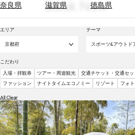
Book Now
空
ぶ
奈良県
滋賀県
徳島県
券
を
ホ
探
テ
す
エリア
テーマ
ル
を
為
京都府
スポーツ&アウトド
探
替
す
を
こだわり
調
べ
天
入場・拝観券
ツアー・周遊観光
交通チケット・交通セッ
る
気
ファッション
ナイトタイムエコノミー
リゾート
フォト
を
見
る
All Clear