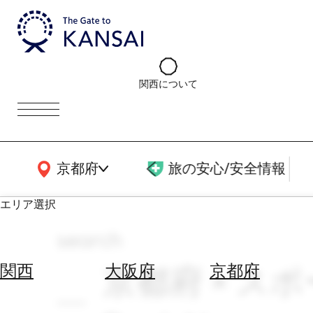
関西について
関西広域MAP
京都府
旅の安心/安全情報
エリア選択
search
エ
リ
京都府 × ス
関西
大阪府
京都府
ア
を
航
選