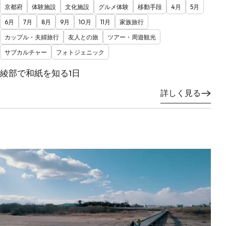
京都府
体験施設
文化施設
グルメ体験
移動手段
4月
5月
6月
7月
8月
9月
10月
11月
家族旅行
カップル・夫婦旅行
友人との旅
ツアー・周遊観光
サブカルチャー
フォトジェニック
綾部で和紙を知る1日
詳しく見る