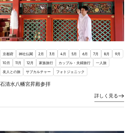
京都府
神社仏閣
2月
3月
4月
5月
6月
7月
8月
9月
10月
11月
12月
家族旅行
カップル・夫婦旅行
一人旅
友人との旅
サブカルチャー
フォトジェニック
石清水八幡宮昇殿参拝
詳しく見る