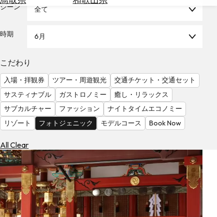
を
シーン
全て
為
探
替
す
を
時期
6月
調
べ
天
こだわり
る
気
を
入場・拝観券
ツアー・周遊観光
交通チケット・交通セット
見
サスティナブル
ガストロノミー
癒し・リラックス
る
サブカルチャー
ファッション
ナイトタイムエコノミー
リゾート
フォトジェニック
モデルコース
Book Now
All Clear