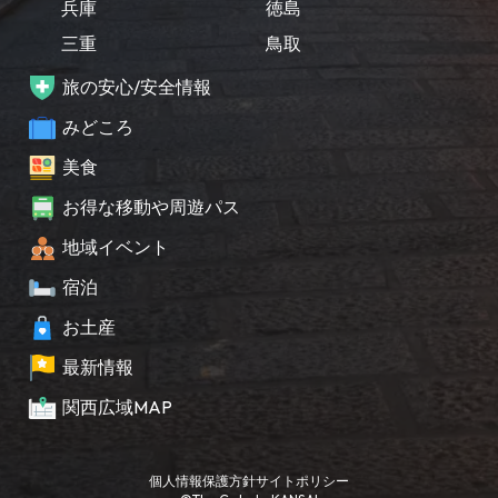
兵庫
徳島
三重
鳥取
旅の安心/安全情報
みどころ
美食
お得な移動や周遊パス
地域イベント
宿泊
お土産
最新情報
関西広域MAP
個人情報保護方針
サイトポリシー