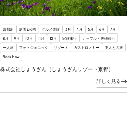
京都府
庭園&公園
グルメ体験
3月
4月
5月
6月
7月
8月
9月
10月
11月
12月
家族旅行
カップル・夫婦旅行
一人旅
フォトジェニック
リゾート
ガストロノミー
友人との旅
Book Now
株式会社しょうざん（しょうざんリゾート京都）
詳しく見る