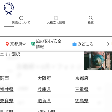
関西について
お役立ち情報
検索
旅の安心/安全
関西広域MAP
京都府
みどころ
情報
エリア選択
search
エ
リ
京都府 × 6月 × フォトジェニッ
ア
ク
を
航
関西
大阪府
京都府
選
空
ぶ
エリア
券
京都府
福井県
兵庫県
三重県
を
ホ
探
奈良県
滋賀県
徳島県
テーマ
全て
テ
す
ル
鳥取県
和歌山県