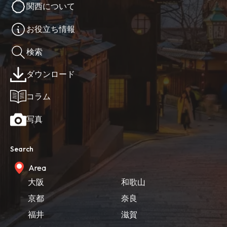
関西について
お役立ち情報
検索
ダウンロード
コラム
写真
Search
Area
大阪
和歌山
京都
奈良
福井
滋賀