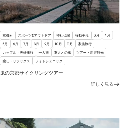
京都府
スポーツ&アウトドア
神社仏閣
移動手段
3月
4月
5月
6月
7月
8月
9月
10月
11月
家族旅行
カップル・夫婦旅行
一人旅
友人との旅
ツアー・周遊観光
癒し・リラックス
フォトジェニック
鬼の京都サイクリングツアー
詳しく見る