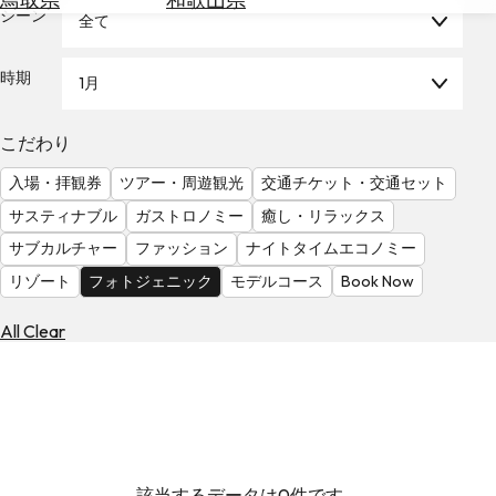
を
シーン
全て
為
探
替
す
を
時期
1月
調
べ
天
こだわり
る
気
を
入場・拝観券
ツアー・周遊観光
交通チケット・交通セット
見
サスティナブル
ガストロノミー
癒し・リラックス
る
サブカルチャー
ファッション
ナイトタイムエコノミー
リゾート
フォトジェニック
モデルコース
Book Now
All Clear
該当するデータは0件です。