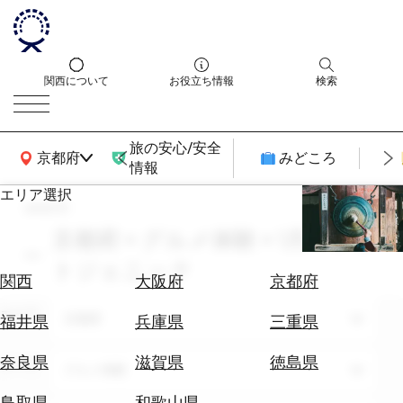
関西について
お役立ち情報
検索
旅の安心/安全
関西広域MAP
京都府
みどころ
情報
エリア選択
search
エ
リ
京都府 × グルメ体験 × 1月 × フォ
ア
トジェニック
を
航
関西
大阪府
京都府
選
空
ぶ
エリア
券
京都府
福井県
兵庫県
三重県
を
ホ
探
奈良県
滋賀県
徳島県
テーマ
グルメ体験
テ
す
ル
鳥取県
和歌山県