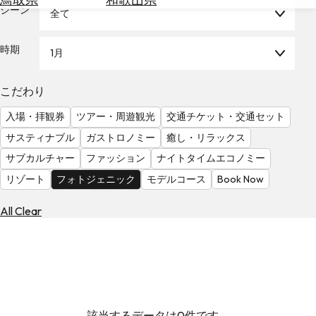
を
シーン
全て
為
探
替
す
を
時期
1月
調
べ
天
こだわり
る
気
を
入場・拝観券
ツアー・周遊観光
交通チケット・交通セット
見
サスティナブル
ガストロノミー
癒し・リラックス
る
サブカルチャー
ファッション
ナイトタイムエコノミー
リゾート
フォトジェニック
モデルコース
Book Now
All Clear
該当するデータは0件です。