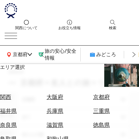
関西について
お役立ち情報
検索
旅の安心/安全
関西広域MAP
京都府
みどころ
情報
エリア選択
search
エ
リ
京都府 × 友人との旅 × リゾート
ア
を
航
関西
大阪府
京都府
エリア
選
京都府
空
ぶ
券
福井県
兵庫県
三重県
テーマ
を
全て
ホ
探
奈良県
滋賀県
徳島県
テ
す
シーン
友人との旅
ル
鳥取県
和歌山県