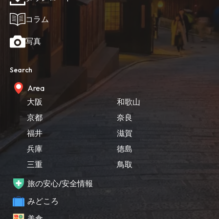
コラム
写真
Search
Area
大阪
和歌山
京都
奈良
福井
滋賀
兵庫
徳島
三重
鳥取
旅の安心/安全情報
みどころ
美食