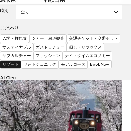
を
為
探
時期
全て
替
す
を
調
こだわり
べ
天
入場・拝観券
ツアー・周遊観光
交通チケット・交通セット
る
気
を
サスティナブル
ガストロノミー
癒し・リラックス
見
サブカルチャー
ファッション
ナイトタイムエコノミー
る
リゾート
フォトジェニック
モデルコース
Book Now
All Clear