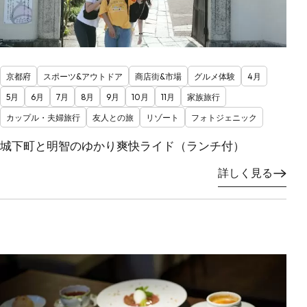
京都府
スポーツ&アウトドア
商店街&市場
グルメ体験
4月
5月
6月
7月
8月
9月
10月
11月
家族旅行
カップル・夫婦旅行
友人との旅
リゾート
フォトジェニック
城下町と明智のゆかり爽快ライド（ランチ付）
詳しく見る