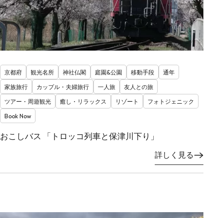
京都府
観光名所
神社仏閣
庭園&公園
移動手段
通年
家族旅行
カップル・夫婦旅行
一人旅
友人との旅
ツアー・周遊観光
癒し・リラックス
リゾート
フォトジェニック
Book Now
おこしバス 「トロッコ列車と保津川下り」
詳しく見る