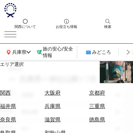
関西について
お役立ち情報
検索
旅の安心/安全
関西広域MAP
兵庫県
みどころ
情報
エリア選択
search
エ
リ
兵庫県 × 神社仏閣 × 7月
ア
を
航
関西
大阪府
京都府
エリア
選
兵庫県
空
ぶ
券
福井県
兵庫県
三重県
テーマ
を
神社仏閣
ホ
探
奈良県
滋賀県
徳島県
テ
す
シーン
全て
ル
鳥取県
和歌山県