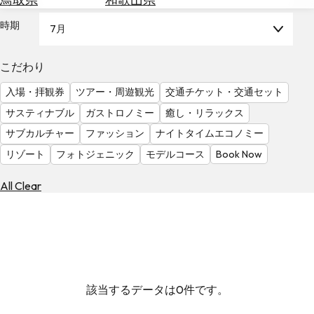
を
為
探
時期
7月
替
す
を
調
こだわり
べ
天
入場・拝観券
ツアー・周遊観光
交通チケット・交通セット
る
気
を
サスティナブル
ガストロノミー
癒し・リラックス
見
サブカルチャー
ファッション
ナイトタイムエコノミー
る
リゾート
フォトジェニック
モデルコース
Book Now
All Clear
該当するデータは0件です。