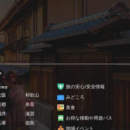
h
旅の安心/安全情報
rea
大阪
和歌山
みどころ
京都
奈良
美食
福井
滋賀
お得な移動や周遊パス
兵庫
徳島
地域イベント