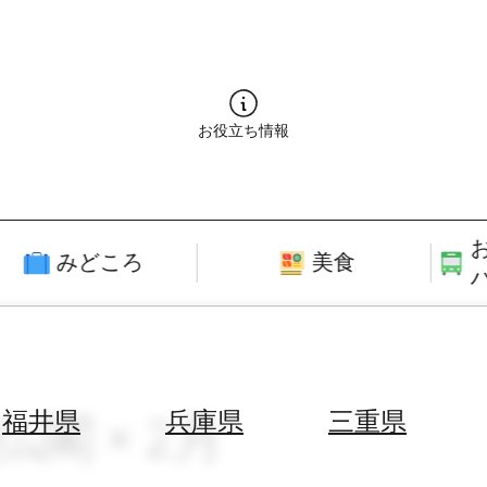
お役立ち情報
みどころ
美食
仏閣 × 2月
福井県
兵庫県
三重県