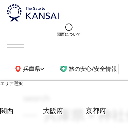
関西について
関西広域MAP
兵庫県
旅の安心/安全情報
エリア選択
search
エ
リ
兵庫県 × 神社
関西
大阪府
京都府
ア
を
航
選