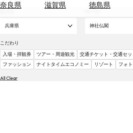
空
ぶ
奈良県
滋賀県
徳島県
券
エリア
テーマ
を
ホ
探
テ
兵庫県
神社仏閣
す
ル
を
為
こだわり
探
替
す
入場・拝観券
ツアー・周遊観光
交通チケット・交通セッ
を
調
ファッション
ナイトタイムエコノミー
リゾート
フォト
べ
天
る
気
All Clear
を
見
る