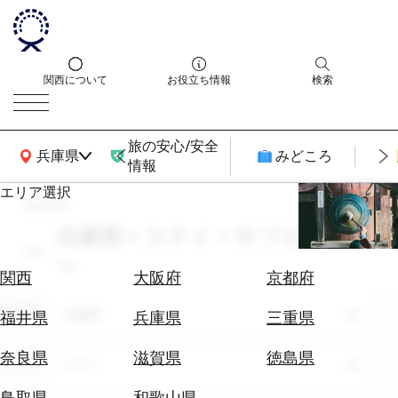
関西について
お役立ち情報
検索
旅の安心/安全
関西広域MAP
兵庫県
みどころ
情報
エリア選択
search
エ
リ
兵庫県 × ステイ × サブカルチャ
ア
ー
を
航
関西
大阪府
京都府
選
空
ぶ
エリア
券
兵庫県
福井県
兵庫県
三重県
を
ホ
探
奈良県
滋賀県
徳島県
テーマ
ステイ
テ
す
ル
鳥取県
和歌山県