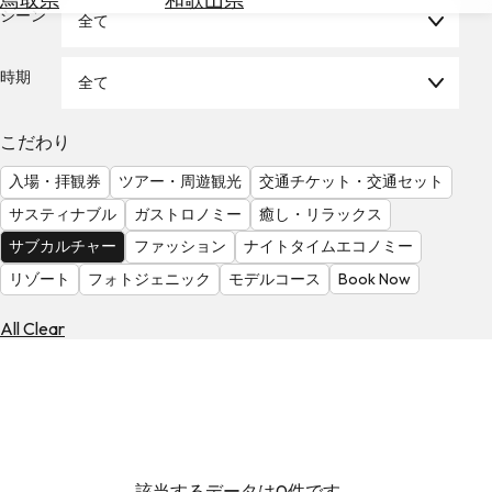
を
シーン
全て
為
探
替
す
を
時期
全て
調
べ
天
こだわり
る
気
を
入場・拝観券
ツアー・周遊観光
交通チケット・交通セット
見
サスティナブル
ガストロノミー
癒し・リラックス
る
サブカルチャー
ファッション
ナイトタイムエコノミー
リゾート
フォトジェニック
モデルコース
Book Now
All Clear
該当するデータは0件です。