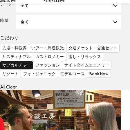
を
シーン
全て
為
探
替
す
を
時期
全て
調
べ
天
こだわり
る
気
を
入場・拝観券
ツアー・周遊観光
交通チケット・交通セット
見
サスティナブル
ガストロノミー
癒し・リラックス
る
サブカルチャー
ファッション
ナイトタイムエコノミー
リゾート
フォトジェニック
モデルコース
Book Now
All Clear