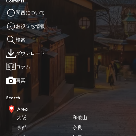
Contents
関西について
お役立ち情報
検索
ダウンロード
コラム
写真
Search
Area
大阪
和歌山
京都
奈良