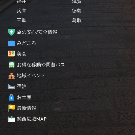
福井
滋賀
兵庫
徳島
三重
鳥取
旅の安心/安全情報
みどころ
美食
お得な移動や周遊パス
地域イベント
宿泊
お土産
最新情報
関西広域MAP