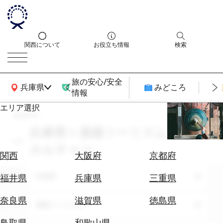
関西について
お役立ち情報
検索
旅の安心/安全
関西広域MAP
兵庫県
みどころ
情報
エリア選択
search
エ
リ
兵庫県 × 酒蔵ツーリズム × サブ
ア
カルチャー
を
航
関西
大阪府
京都府
選
空
ぶ
エリア
券
兵庫県
福井県
兵庫県
三重県
を
ホ
探
奈良県
滋賀県
徳島県
テーマ
酒蔵ツーリズム
テ
す
ル
鳥取県
和歌山県